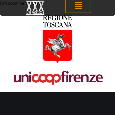
[woocommerce_cart]