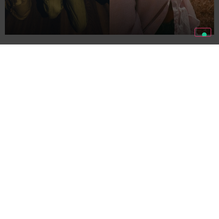
4
SETTEMBRE
CHALK
SANTAMAREA
VICKY
LE
ROY