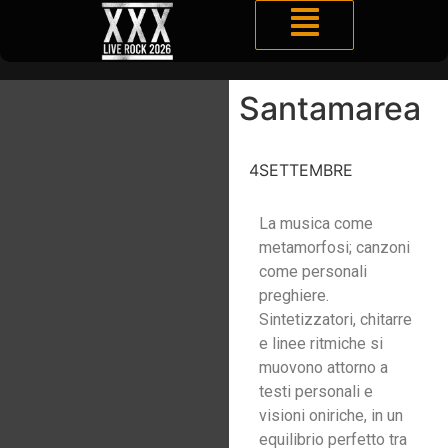
Santamarea
4
SETTEMBRE
La musica come
metamorfosi; canzoni
come personali
preghiere.
Sintetizzatori, chitarre
e linee ritmiche si
muovono attorno a
testi personali e
visioni oniriche, in un
equilibrio perfetto tra