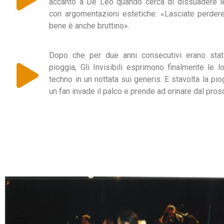
accanto a De Leo quando cerca di dissuadere l
con argomentazioni estetiche: «Lasciate perdere
bene è anche bruttino».
Dopo che per due anni consecutivi erano stati 
pioggia, Gli Invisibili esprimono finalmente le 
techno in un nottata sui generis. E stavolta la pio
un fan invade il palco e prende ad orinare dal pros