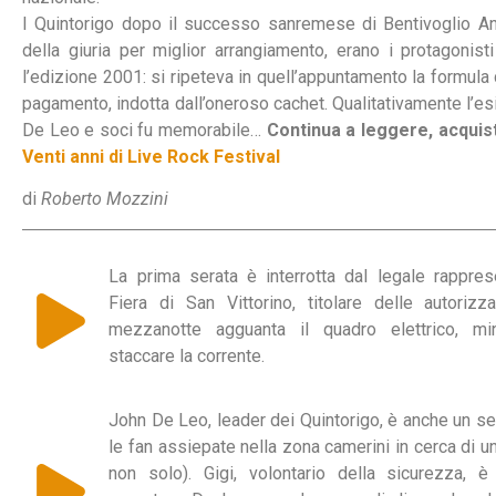
I Quintorigo dopo il successo sanremese di Bentivoglio An
della giuria per miglior arrangiamento, erano i protagonist
l’edizione 2001: si ripeteva in quell’appuntamento la formula
pagamento, indotta dall’oneroso cachet. Qualitativamente l’es
De Leo e soci fu memorabile…
Continua a leggere, acquist
Venti anni di Live Rock Festival
di
Roberto Mozzini
La prima serata è interrotta dal legale rappres
Fiera di San Vittorino, titolare delle autorizz
mezzanotte agguanta il quadro elettrico, min
staccare la corrente.
John De Leo, leader dei Quintorigo, è anche un se
le fan assiepate nella zona camerini in cerca di u
non solo). Gigi, volontario della sicurezza, 