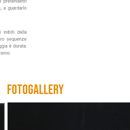
e pretendenti
, a guardarlo
inibiti dalla
loro sequenze
ggia è dorata:
cenio.
FOTOGALLERY