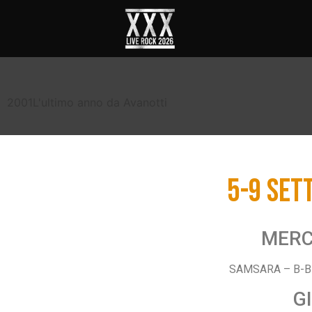
2001
L'ultimo anno da Avanotti
5-9 SET
MERC
SAMSARA – B-B
G