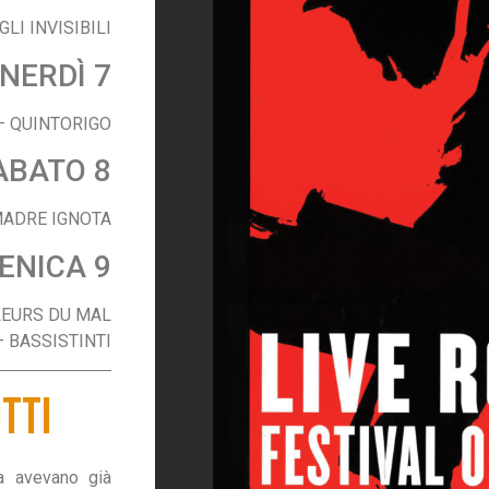
LI INVISIBILI
NERDÌ 7
– QUINTORIGO
ABATO 8
MADRE IGNOTA
ENICA 9
LEURS DU MAL
BASSISTINTI
TTI
a avevano già