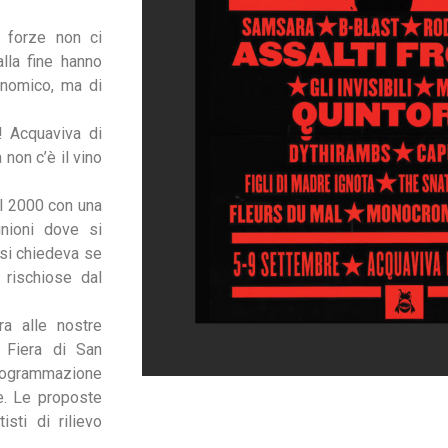
 forze non ci
lla fine hanno
onomico, ma di
 Acquaviva di
non c’è il vino
el 2000 con una
nioni dove si
si chiedeva se
 rischiose dal
ra alle nostre
a Fiera di San
programmazione
he. Le proposte
isti di rilievo