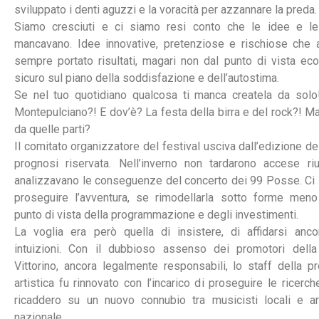
sviluppato i denti aguzzi e la voracità per azzannare la preda.
Siamo cresciuti e ci siamo resi conto che le idee e le
mancavano. Idee innovative, pretenziose e rischiose che a
sempre portato risultati, magari non dal punto di vista ec
sicuro sul piano della soddisfazione e dell’autostima.
Se nel tuo quotidiano qualcosa ti manca createla da solo!
Montepulciano?! E dov’è? La festa della birra e del rock?! Ma 
da quelle parti?
Il comitato organizzatore del festival usciva dall’edizione d
prognosi riservata. Nell’inverno non tardarono accese riu
analizzavano le conseguenze del concerto dei 99 Posse. Ci 
proseguire l’avventura, se rimodellarla sotto forme meno
punto di vista della programmazione e degli investimenti.
La voglia era però quella di insistere, di affidarsi anco
intuizioni. Con il dubbioso assenso dei promotori dell
Vittorino, ancora legalmente responsabili, lo staff della 
artistica fu rinnovato con l’incarico di proseguire le ricerc
ricaddero su un nuovo connubio tra musicisti locali e art
nazionale.