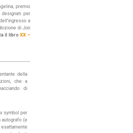
gelina, premio
i designati per
 dell’ingresso a
ibizione di Jon
a il libro
XX –
entante della
azioni, che a
acciando di
x symbol per
n autografo (e
è esattamente