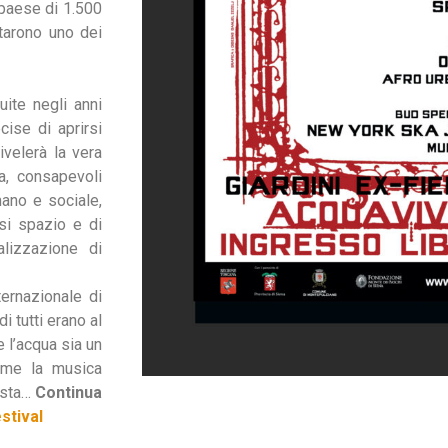
 paese di 1.500
ntarono uno dei
uite negli anni
cise di aprirsi
ivelerà la vera
ha, consapevoli
mano e sociale,
rsi spazio e di
alizzazione di
ernazionale di
i tutti erano al
 l’acqua sia un
come la musica
ista…
Continua
stival