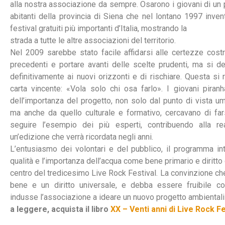
alla nostra associazione da sempre. Osarono i giovani di un
abitanti della provincia di Siena che nel lontano 1997 inve
festival gratuiti più importanti d’Italia, mostrando la
strada a tutte le altre associazioni del territorio.
Nel 2009 sarebbe stato facile affidarsi alle certezze costr
precedenti e portare avanti delle scelte prudenti, ma si de
definitivamente ai nuovi orizzonti e di rischiare. Questa si r
carta vincente: «Vola solo chi osa farlo». I giovani piran
dell’importanza del progetto, non solo dal punto di vista u
ma anche da quello culturale e formativo, cercavano di fa
seguire l’esempio dei più esperti, contribuendo alla re
un’edizione che verrà ricordata negli anni.
L’entusiasmo dei volontari e del pubblico, il programma int
qualità e l’importanza dell’acqua come bene primario e diritto d
centro del tredicesimo Live Rock Festival. La convinzione che
bene e un diritto universale, e debba essere fruibile 
indusse l’associazione a ideare un nuovo progetto ambiental
a leggere, acquista il libro
XX – Venti anni di Live Rock Fe