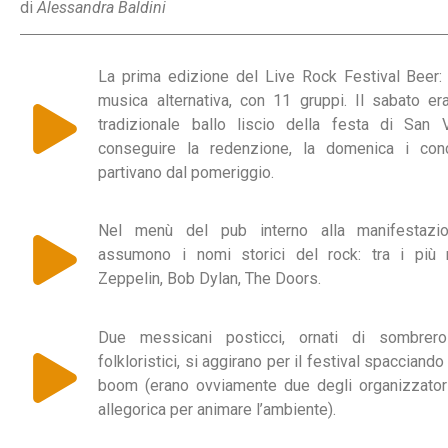
di
Alessandra Baldini
La prima edizione del Live Rock Festival Beer: 
musica alternativa, con 11 gruppi. Il sabato er
tradizionale ballo liscio della festa di San V
conseguire la redenzione, la domenica i conce
partivano dal pomeriggio.
Nel menù del pub interno alla manifestazio
assumono i nomi storici del rock: tra i più r
Zeppelin, Bob Dylan, The Doors.
Due messicani posticci, ornati di sombrer
folkloristici, si aggirano per il festival spacciand
boom (erano ovviamente due degli organizzatori
allegorica per animare l’ambiente).