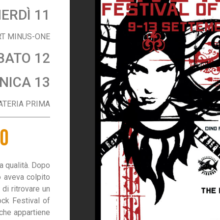
ERDÌ 11
RT MINUS-ONE
BATO 12
NICA 13
MATERIA PRIMA
LO
la qualità. Dopo
o aveva colpito
 di ritrovare un
ck Festival of
 che appartiene