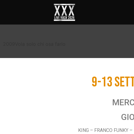
2009
Vola solo chi osa farlo
9-13 SET
MERC
GI
KING – FRANCO FUNKY –