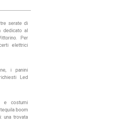
tre serate di
a dedicato al
ittorino. Per
rti elettrici
ne, i panini
ichiesti Led
o e costumi
o tequila boom
: una trovata