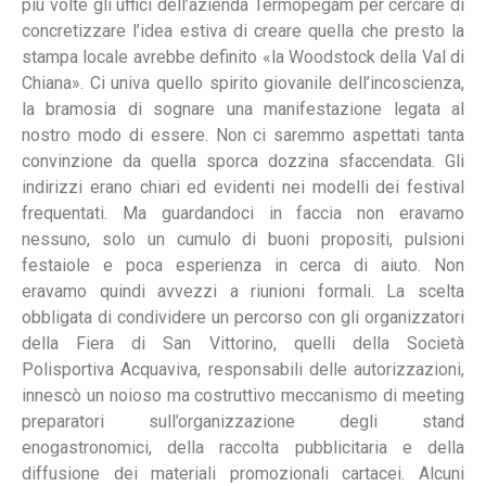
più volte gli uffici dell’azienda Termopegam per cercare di
concretizzare l’idea estiva di creare quella che presto la
stampa locale avrebbe definito «la Woodstock della Val di
Chiana». Ci univa quello spirito giovanile dell’incoscienza,
la bramosia di sognare una manifestazione legata al
nostro modo di essere. Non ci saremmo aspettati tanta
convinzione da quella sporca dozzina sfaccendata. Gli
indirizzi erano chiari ed evidenti nei modelli dei festival
frequentati.
Ma guardandoci in faccia non eravamo
nessuno, solo un cumulo
di buoni propositi, pulsioni
festaiole e poca esperienza in cerca di
aiuto. Non
eravamo quindi avvezzi a riunioni formali. La scelta
obbligata di condividere un percorso con gli organizzatori
della Fiera
di San Vittorino, quelli della Società
Polisportiva Acquaviva, responsabili delle autorizzazioni,
innescò un noioso ma costruttivo
meccanismo di meeting
preparatori sull’organizzazione degli
stand
enogastronomici, della raccolta pubblicitaria e della
diffusione dei materiali promozionali cartacei. Alcuni