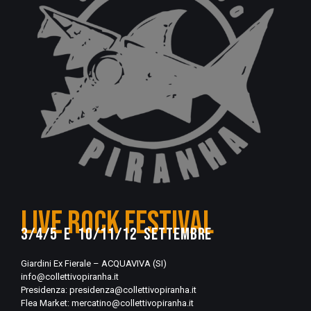
LIVE ROCK FESTIVAL
3/4/5 e 10/11/12 SETTEMBRE
Giardini Ex Fierale – ACQUAVIVA (SI)
info@collettivopiranha.it
Presidenza:
presidenza@collettivopiranha.it
Flea Market:
mercatino@collettivopiranha.it