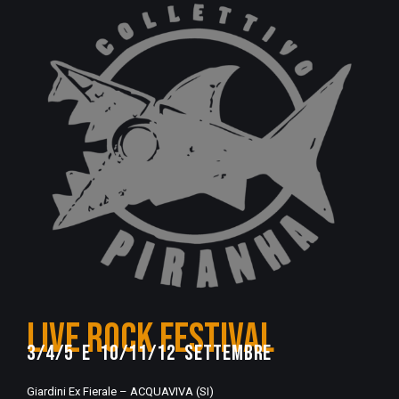
LIVE ROCK FESTIVAL
3/4/5 e 10/11/12 SETTEMBRE
Giardini Ex Fierale – ACQUAVIVA (SI)